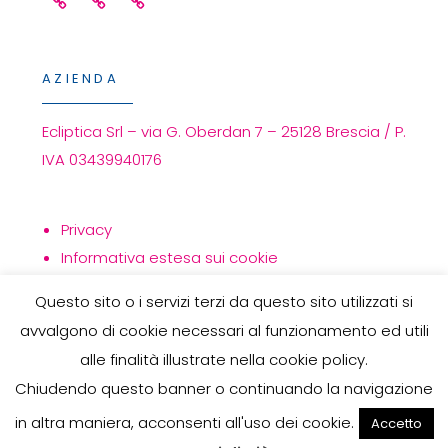
Facebook
Linkedin
Instagram
AZIENDA
Ecliptica Srl – via G. Oberdan 7 – 25128 Brescia / P.
IVA 03439940176
Privacy
Informativa estesa sui cookie
Politica per la qualità
Questo sito o i servizi terzi da questo sito utilizzati si
avvalgono di cookie necessari al funzionamento ed utili
alle finalità illustrate nella cookie policy.
Chiudendo questo banner o continuando la navigazione
COPYRIGHT © 2026
ECLIPTICA
. TUTTI I DIRITTI SONO
in altra maniera, acconsenti all'uso dei cookie.
Accetto
RISERVATI.
PRIVACY
| ECLIPTICA THEME
BY
KARMAWEB