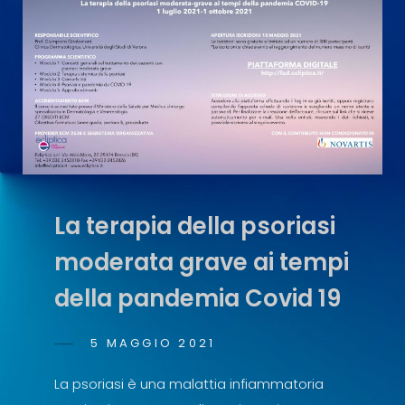
Mediated
Inflammatory
Diseases
La terapia della psoriasi
moderata grave ai tempi
della pandemia Covid 19
POSTED
5 MAGGIO 2021
ANTONIO
BY
ON
SCOPELLITI
La psoriasi è una malattia infiammatoria