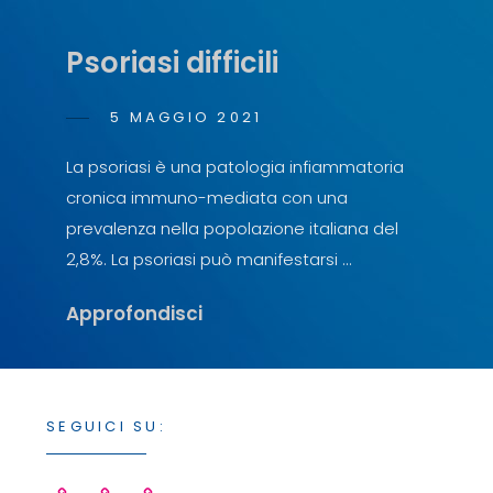
Psoriasi difficili
POSTED
5 MAGGIO 2021
ANTONIO
BY
ON
SCOPELLITI
La psoriasi è una patologia infiammatoria
cronica immuno-mediata con una
prevalenza nella popolazione italiana del
2,8%. La psoriasi può manifestarsi …
Psoriasi
Approfondisci
Difficili
SEGUICI SU: