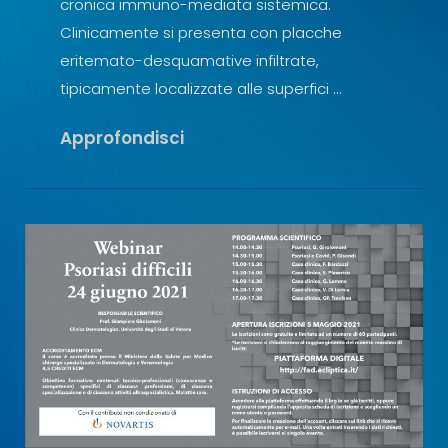
cronica immuno-mediata sistemica.
Clinicamente si presenta con placche
eritemato-desquamative infiltrate,
tipicamente localizzate alle superfici …
La
Approfondisci
Terapia
Della
Psoriasi
Moderata
Grave
Ai
Tempi
Della
Pandemia
Covid
19