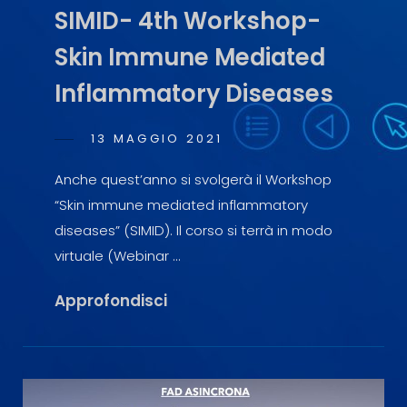
SIMID- 4th Workshop-
Skin Immune Mediated
Inflammatory Diseases
POSTED
13 MAGGIO 2021
SIMONA
BY
ON
BULGARI
Anche quest’anno si svolgerà il Workshop
“Skin immune mediated inflammatory
diseases” (SIMID). Il corso si terrà in modo
virtuale (Webinar …
SIMID-
Approfondisci
4th
Workshop-
Skin
Immune