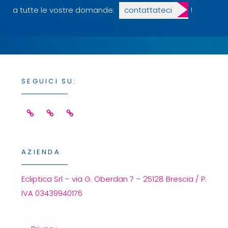
a tutte le vostre domande:
contattateci
!
SEGUICI SU:
Facebook
Linkedin
Instagram
AZIENDA
Ecliptica Srl – via G. Oberdan 7 – 25128 Brescia / P.
IVA 03439940176