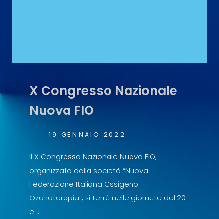
X Congresso Nazionale
Nuova FIO
POSTED
19 GENNAIO 2022
ANTONIO
BY
ON
SCOPELLITI
Il X Congresso Nazionale Nuova FIO,
organizzato dalla società “Nuova
Federazione Italiana Ossigeno-
Ozonoterapia”, si terrà nelle giornate del 20
e …