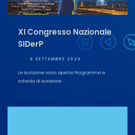
XI Congresso Nazionale
SIDerP
POSTED
6 SETTEMBRE 2023
ANTONIO
BY
ON
SCOPELLITI
Le Iscrizione sono aperte Programma e
scheda di iscrizione