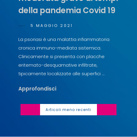
della pandemia Covid 19
POSTED
5 MAGGIO 2021
ANTONIO
BY
ON
SCOPELLITI
La psoriasi è una malattia infiammatoria
cronica immuno-mediata sistemica.
Clinicamente si presenta con placche
eritemato-desquamative infiltrate,
tipicamente localizzate alle superfici …
La
Approfondisci
Terapia
Della
Navigazione
Articoli meno recenti
Psoriasi
articoli
Moderata
Grave