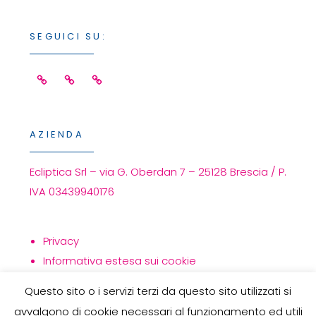
Ai
Tempi
SEGUICI SU:
Della
Pandemia
Facebook
Linkedin
Instagram
Covid
19
AZIENDA
Ecliptica Srl – via G. Oberdan 7 – 25128 Brescia / P.
IVA 03439940176
Privacy
Informativa estesa sui cookie
Politica per la qualità
Questo sito o i servizi terzi da questo sito utilizzati si
avvalgono di cookie necessari al funzionamento ed utili