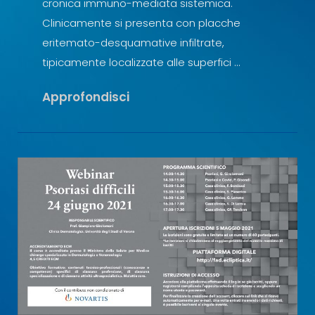
cronica immuno-mediata sistemica.
Clinicamente si presenta con placche
eritemato-desquamative infiltrate,
tipicamente localizzate alle superfici …
La
Approfondisci
Terapia
Della
Psoriasi
Moderata
Grave
Ai
Tempi
Della
Pandemia
Covid
19