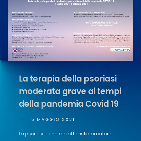
Mediated
Inflammatory
Diseases
La terapia della psoriasi
moderata grave ai tempi
della pandemia Covid 19
POSTED
5 MAGGIO 2021
ANTONIO
BY
ON
SCOPELLITI
La psoriasi è una malattia infiammatoria