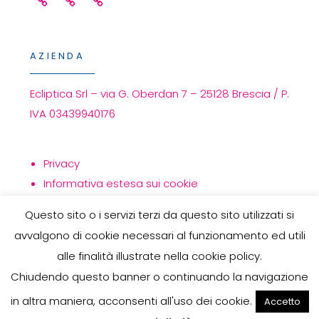
Facebook
Linkedin
Instagram
AZIENDA
Ecliptica Srl – via G. Oberdan 7 – 25128 Brescia / P.
IVA 03439940176
Privacy
Informativa estesa sui cookie
Politica per la qualità
Questo sito o i servizi terzi da questo sito utilizzati si
avvalgono di cookie necessari al funzionamento ed utili
alle finalità illustrate nella cookie policy.
Chiudendo questo banner o continuando la navigazione
COPYRIGHT © 2026
ECLIPTICA
. TUTTI I DIRITTI SONO
in altra maniera, acconsenti all'uso dei cookie.
Accetto
RISERVATI.
PRIVACY
| ECLIPTICA THEME
BY
KARMAWEB