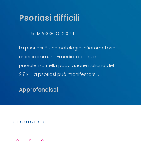
Psoriasi difficili
POSTED
5 MAGGIO 2021
ANTONIO
BY
ON
SCOPELLITI
La psoriasi è una patologia infiammatoria
cronica immuno-mediata con una
prevalenza nella popolazione italiana del
2,8%. La psoriasi può manifestarsi …
Psoriasi
Approfondisci
Difficili
SEGUICI SU: