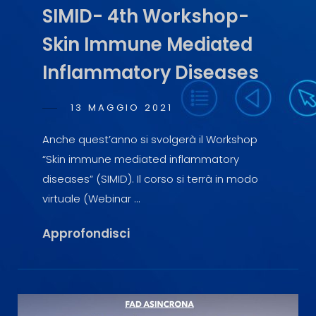
SIMID- 4th Workshop-
Skin Immune Mediated
Inflammatory Diseases
POSTED
13 MAGGIO 2021
SIMONA
BY
ON
BULGARI
Anche quest’anno si svolgerà il Workshop
“Skin immune mediated inflammatory
diseases” (SIMID). Il corso si terrà in modo
virtuale (Webinar …
SIMID-
Approfondisci
4th
Workshop-
Skin
Immune