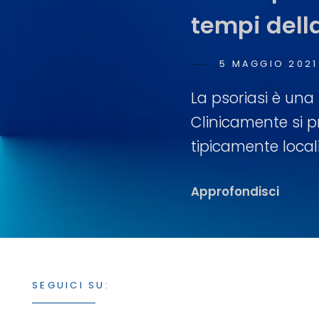
tempi dell
POSTED
5 MAGGIO 2021
ON
La psoriasi è un
Clinicamente si p
tipicamente locali
La
Approfondisci
Terap
Della
Psoria
Moder
SEGUICI SU:
Grave
Ai