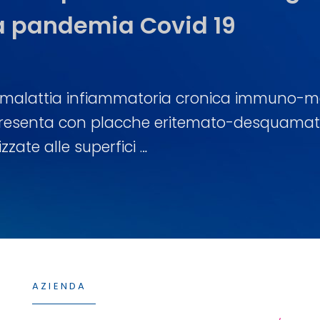
a pandemia Covid 19
ANTONIO
BY
SCOPELLITI
a malattia infiammatoria cronica immuno-me
resenta con placche eritemato-desquamative
zzate alle superfici …
ia
si
ata
AZIENDA