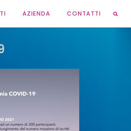
TI
AZIENDA
CONTATTI
Sea
9