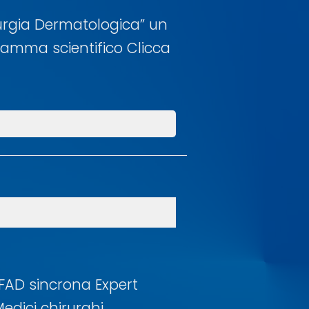
rurgia Dermatologica” un
gramma scientifico Clicca
/FAD sincrona Expert
Medici chirurghi