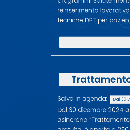
programmi Salute mentale
reinserimento lavorativo d
tecniche DBT per pazient
Trattamento 
Salva in agenda:
Dal 30 
Dal 30 dicembre 2024 al
asincrona “Trattamento de
gratuita, è aperta a 250