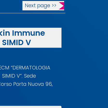
Next page >>
kin Immune
 SIMID V
so ECM “DERMATOLOGIA
SIMID V”. Sede
orso Porta Nuova 96,