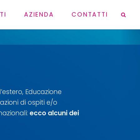
TI
AZIENDA
CONTATTI
Sea
ll’estero, Educazione
zioni di ospiti e/o
nazionali:
ecco alcuni dei