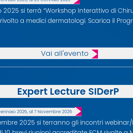
o 2025 si terrà “Workshop Interattivo di Chi
rivolto a medici dermatologi. Scarica il Pro
Vai all'evento
Expert Lecture SIDerP
Gennaio 2025, al 7 Novembre 2025
embre 2025 si terranno gli incontri webinar
di 10 brevi riunioni accreditate ECM rivolte a 