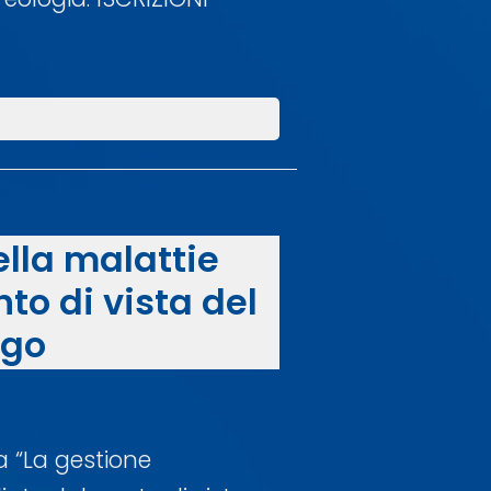
lla malattie
o di vista del
ogo
a “La gestione