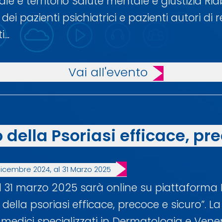
 e territorio Salute mentale e giustizia Riab
ei pazienti psichiatrici e pazienti autori di 
i…
Vai all'evento
della Psoriasi efficace, pr
Dicembre 2024, al 31 Marzo 2025
 31 marzo 2025 sarà online su piattaforma E
lla psoriasi efficace, precoce e sicuro”. La 
 medici specializzati in Dermatologia e Vener