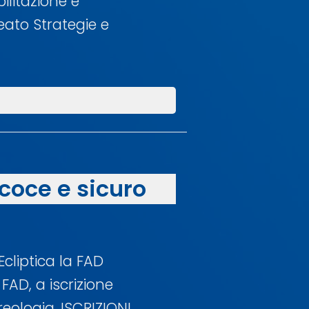
ilitazione e
reato Strategie e
ecoce e sicuro
cliptica la FAD
FAD, a iscrizione
eologia. ISCRIZIONI