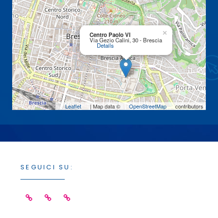
×
Centro Paolo VI
Via Gezio Calini, 30 - Brescia
Details
Leaflet
| Map data ©
OpenStreetMap
contributors
SEGUICI SU:
Facebook
Linkedin
Instagram