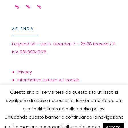
Facebook
Linkedin
Instagram
AZIENDA
Ecliptica Srl – via G. Oberdan 7 – 25128 Brescia / P.
IVA 03439940176
Privacy
Informativa estesa sui cookie
Politica per la qualità
Questo sito o i servizi terzi da questo sito utilizzati si
avvalgono di cookie necessari al funzionamento ed utili
alle finalità illustrate nella cookie policy.
Chiudendo questo banner o continuando la navigazione
COPYRIGHT © 2026
ECLIPTICA
. TUTTI I DIRITTI SONO
in altra maniera, acconsenti all'uso dei cookie.
Accetto
RISERVATI.
PRIVACY
| ECLIPTICA THEME