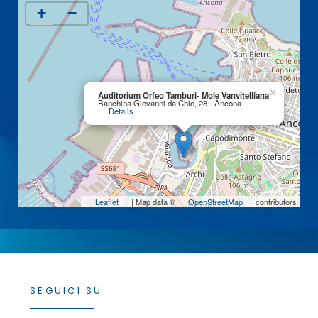
+
−
×
Auditorium Orfeo Tamburi- Mole Vanvitelliana
Banchina Giovanni da Chio, 28 - Ancona
Details
Leaflet
| Map data ©
OpenStreetMap
contributors
SEGUICI SU: