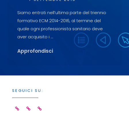
ECLIPTICA
BY
ON
Siamo entrati nell’ultima parte del triennio
formativo ECM 2014-2016, al termine del
quale ogni professionista sanitario deve
aver acquisito i …
Commissione
Approfondisci
Nazionale
ECM:
Possibilità
Di
Acquisire
SEGUICI SU:
I
150
Facebook
Linkedin
Instagram
Crediti
ECM