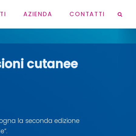
TI
AZIENDA
CONTATTI
Sea
esioni cutanee
ologna la seconda edizione
e”.