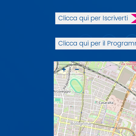
Clicca qui per Iscriverti
Clicca qui per il Progra
+
−