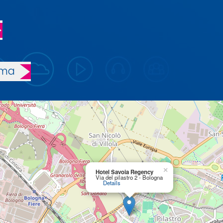
mma
×
Hotel Savoia Regency
Via del pilastro 2 - Bologna
Details