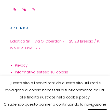
Verona
Facebook
Linkedin
Instagram
5-
7
Maggio
AZIENDA
Ecliptica Srl – via G. Oberdan 7 – 25128 Brescia / P.
IVA 03439940176
Privacy
Informativa estesa sui cookie
Politica per la qualità
Questo sito o i servizi terzi da questo sito utilizzati si
avvalgono di cookie necessari al funzionamento ed utili
alle finalità illustrate nella cookie policy.
Chiudendo questo banner o continuando la navigazione
COPYRIGHT © 2026
ECLIPTICA
. TUTTI I DIRITTI SONO