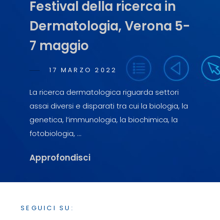
Festival della ricerca in
Dermatologia, Verona 5-
7 maggio
POSTED
17 MARZO 2022
SIMONA
BY
ON
BULGARI
La ricerca dermatologica riguarda settori
assai diversi e disparati tra cui la biologia, la
genetica, l’immunologia, la biochimica, la
fotobiologia, …
Festival
Approfondisci
Della
Ricerca
In
SEGUICI SU:
Dermatologia,